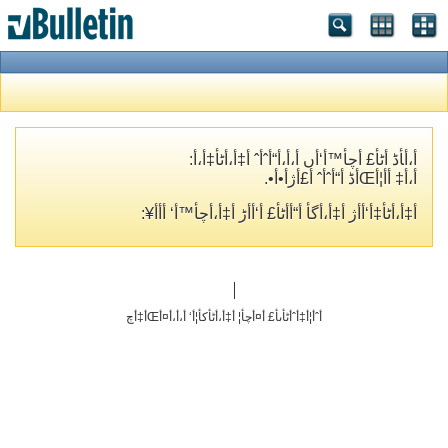
أ،أ‍أڈ أٹأ£ أچأ™أ‘أں أ،أ،أ“أˆأˆ أ‡أ،أٹأ‡أ،أ­:
أ،أ‡ أ­أ¦أŒأڈ أ“أˆأˆ أ£أژأ•أ•.
أ‡أ،أٹأ‡أ‘أ­أژ أ‡أ،أگأ­ أ“أ­أٹأ£ أ‘أ‌أڑ أ‡أ،أچأ™أ‘ أ‌أ­أ¥:
أˆأ¦أ‡أˆأٹأںأ£ أ¤أچأ¦ أ‡أ،أٹأکأ¦أ‘ أ،أ،أ¤أŒأ‡أچ