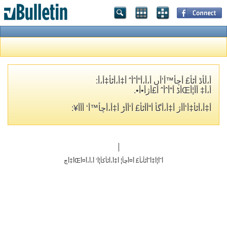
أ،أ‍أڈ أٹأ£ أچأ™أ‘أں أ،أ،أ“أˆأˆ أ‡أ،أٹأ‡أ،أ­:
أ،أ‡ أ­أ¦أŒأڈ أ“أˆأˆ أ£أژأ•أ•.
أ‡أ،أٹأ‡أ‘أ­أژ أ‡أ،أگأ­ أ“أ­أٹأ£ أ‘أ‌أڑ أ‡أ،أچأ™أ‘ أ‌أ­أ¥:
أˆأ¦أ‡أˆأٹأںأ£ أ¤أچأ¦ أ‡أ،أٹأکأ¦أ‘ أ،أ،أ¤أŒأ‡أچ