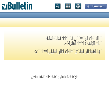
أ،أ‍أڈ أٹأ£ أچأ™أ‘أں أ،أ،أ“أˆأˆ أ‡أ،أٹأ‡أ،أ­:
أ،أ‡ أ­أ¦أŒأڈ أ“أˆأˆ أ£أژأ•أ•.
أ‡أ،أٹأ‡أ‘أ­أژ أ‡أ،أگأ­ أ“أ­أٹأ£ أ‘أ‌أڑ أ‡أ،أچأ™أ‘ أ‌أ­أ¥:
أˆأ¦أ‡أˆأٹأںأ£ أ¤أچأ¦ أ‡أ،أٹأکأ¦أ‘ أ،أ،أ¤أŒأ‡أچ