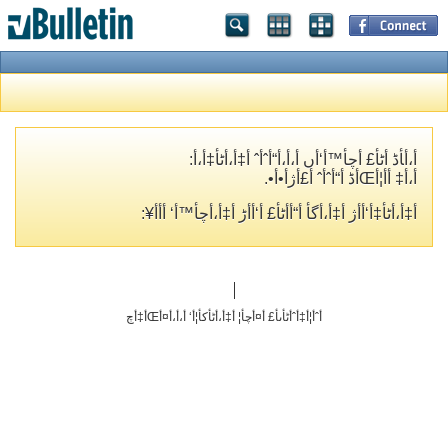
أ،أ‍أڈ أٹأ£ أچأ™أ‘أں أ،أ،أ“أˆأˆ أ‡أ،أٹأ‡أ،أ­:
أ،أ‡ أ­أ¦أŒأڈ أ“أˆأˆ أ£أژأ•أ•.
أ‡أ،أٹأ‡أ‘أ­أژ أ‡أ،أگأ­ أ“أ­أٹأ£ أ‘أ‌أڑ أ‡أ،أچأ™أ‘ أ‌أ­أ¥:
أˆأ¦أ‡أˆأٹأںأ£ أ¤أچأ¦ أ‡أ،أٹأکأ¦أ‘ أ،أ،أ¤أŒأ‡أچ