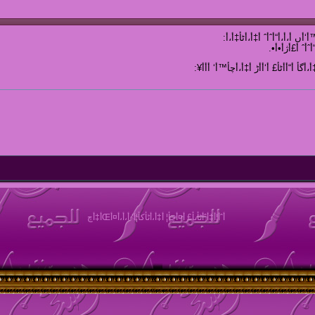
أ‘أں أ،أ،أ“أˆأˆ أ‡أ،أٹأ‡أ،أ­:
أ،أگأ­ أ“أ­أٹأ£ أ‘أ‌أڑ أ‡أ،أچأ™أ‘ أ‌أ­أ¥:
أˆأ¦أ‡أˆأٹأںأ£ أ¤أچأ¦ أ‡أ،أٹأکأ¦أ‘ أ،أ،أ¤أŒأ‡أچ