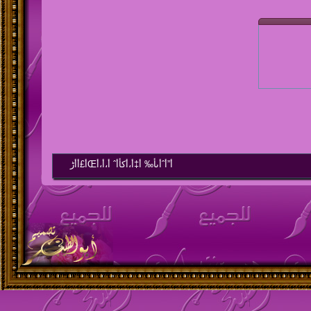
أ”أˆأںأ‰ أ‡أ،أکأ­أˆ أ،أ،أŒأ£أ­أڑ