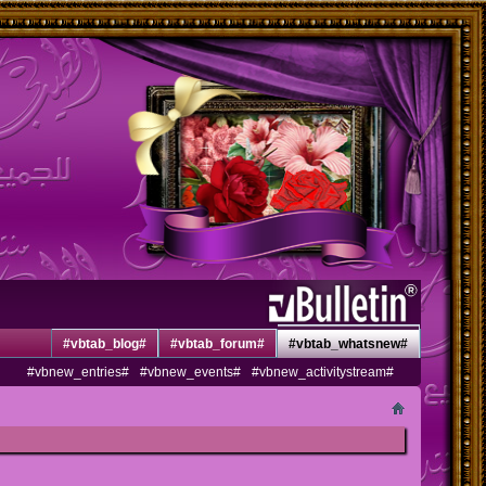
#vbtab_blog#
#vbtab_forum#
#vbtab_whatsnew#
#vbnew_entries#
#vbnew_events#
#vbnew_activitystream#