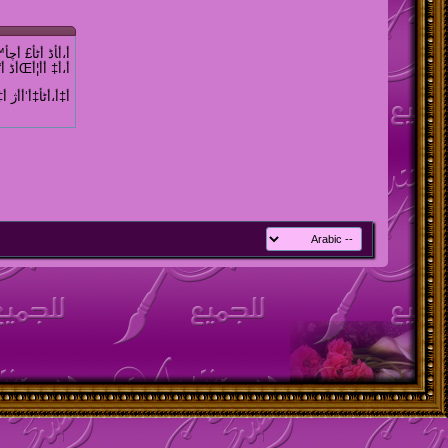
أ،أ‍أڈ أٹأ£ أچأ™
أ،أ‡ أ­أ¦أŒأڈ أ“أˆأˆ أ£أژأ•أ•.
أ‡أ،أٹأ‡أ‘أ­أژ أ‡