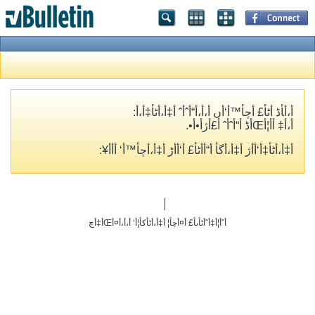
أ،أ‍أڈ أٹأ£ أچأ™أ‘أں أ،أ،أ“أˆأˆ أ‡أ،أٹأ‡أ،أ­:
أ،أ‡ أ­أ¦أŒأڈ أ“أˆأˆ أ£أژأ•أ•.
أ‡أ،أٹأ‡أ‘أ­أژ أ‡أ،أگأ­ أ“أ­أٹأ£ أ‘أ‌أڑ أ‡أ،أچأ™أ‘ أ‌أ­أ¥:
أˆأ¦أ‡أˆأٹأںأ£ أ¤أچأ¦ أ‡أ،أٹأکأ¦أ‘ أ،أ،أ¤أŒأ‡أچ