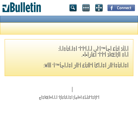
أ،أ‍أڈ أٹأ£ أچأ™أ‘أں أ،أ،أ“أˆأˆ أ‡أ،أٹأ‡أ،أ­:
أ،أ‡ أ­أ¦أŒأڈ أ“أˆأˆ أ£أژأ•أ•.
أ‡أ،أٹأ‡أ‘أ­أژ أ‡أ،أگأ­ أ“أ­أٹأ£ أ‘أ‌أڑ أ‡أ،أچأ™أ‘ أ‌أ­أ¥:
أˆأ¦أ‡أˆأٹأںأ£ أ¤أچأ¦ أ‡أ،أٹأکأ¦أ‘ أ،أ،أ¤أŒأ‡أچ