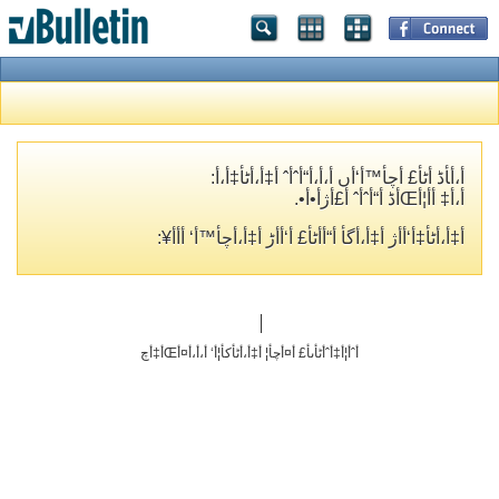
أ،أ‍أڈ أٹأ£ أچأ™أ‘أں أ،أ،أ“أˆأˆ أ‡أ،أٹأ‡أ،أ­:
أ،أ‡ أ­أ¦أŒأڈ أ“أˆأˆ أ£أژأ•أ•.
أ‡أ،أٹأ‡أ‘أ­أژ أ‡أ،أگأ­ أ“أ­أٹأ£ أ‘أ‌أڑ أ‡أ،أچأ™أ‘ أ‌أ­أ¥:
أˆأ¦أ‡أˆأٹأںأ£ أ¤أچأ¦ أ‡أ،أٹأکأ¦أ‘ أ،أ،أ¤أŒأ‡أچ