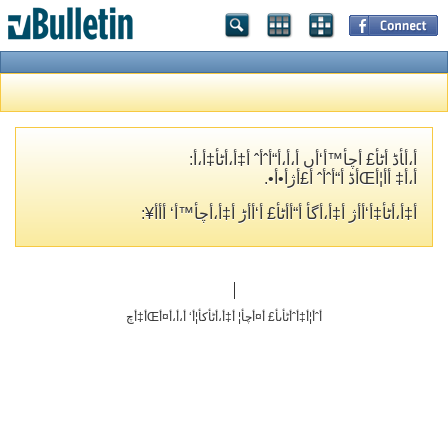
أ،أ‍أڈ أٹأ£ أچأ™أ‘أں أ،أ،أ“أˆأˆ أ‡أ،أٹأ‡أ،أ­:
أ،أ‡ أ­أ¦أŒأڈ أ“أˆأˆ أ£أژأ•أ•.
أ‡أ،أٹأ‡أ‘أ­أژ أ‡أ،أگأ­ أ“أ­أٹأ£ أ‘أ‌أڑ أ‡أ،أچأ™أ‘ أ‌أ­أ¥:
أˆأ¦أ‡أˆأٹأںأ£ أ¤أچأ¦ أ‡أ،أٹأکأ¦أ‘ أ،أ،أ¤أŒأ‡أچ