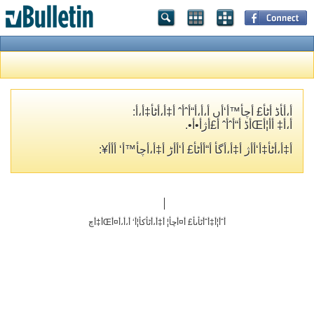
أ،أ‍أڈ أٹأ£ أچأ™أ‘أں أ،أ،أ“أˆأˆ أ‡أ،أٹأ‡أ،أ­:
أ،أ‡ أ­أ¦أŒأڈ أ“أˆأˆ أ£أژأ•أ•.
أ‡أ،أٹأ‡أ‘أ­أژ أ‡أ،أگأ­ أ“أ­أٹأ£ أ‘أ‌أڑ أ‡أ،أچأ™أ‘ أ‌أ­أ¥:
أˆأ¦أ‡أˆأٹأںأ£ أ¤أچأ¦ أ‡أ،أٹأکأ¦أ‘ أ،أ،أ¤أŒأ‡أچ