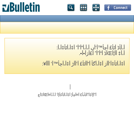
أ،أ‍أڈ أٹأ£ أچأ™أ‘أں أ،أ،أ“أˆأˆ أ‡أ،أٹأ‡أ،أ­:
أ،أ‡ أ­أ¦أŒأڈ أ“أˆأˆ أ£أژأ•أ•.
أ‡أ،أٹأ‡أ‘أ­أژ أ‡أ،أگأ­ أ“أ­أٹأ£ أ‘أ‌أڑ أ‡أ،أچأ™أ‘ أ‌أ­أ¥:
أˆأ¦أ‡أˆأٹأںأ£ أ¤أچأ¦ أ‡أ،أٹأکأ¦أ‘ أ،أ،أ¤أŒأ‡أچ