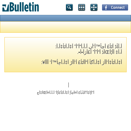
أ،أ‍أڈ أٹأ£ أچأ™أ‘أں أ،أ،أ“أˆأˆ أ‡أ،أٹأ‡أ،أ­:
أ،أ‡ أ­أ¦أŒأڈ أ“أˆأˆ أ£أژأ•أ•.
أ‡أ،أٹأ‡أ‘أ­أژ أ‡أ،أگأ­ أ“أ­أٹأ£ أ‘أ‌أڑ أ‡أ،أچأ™أ‘ أ‌أ­أ¥:
أˆأ¦أ‡أˆأٹأںأ£ أ¤أچأ¦ أ‡أ،أٹأکأ¦أ‘ أ،أ،أ¤أŒأ‡أچ