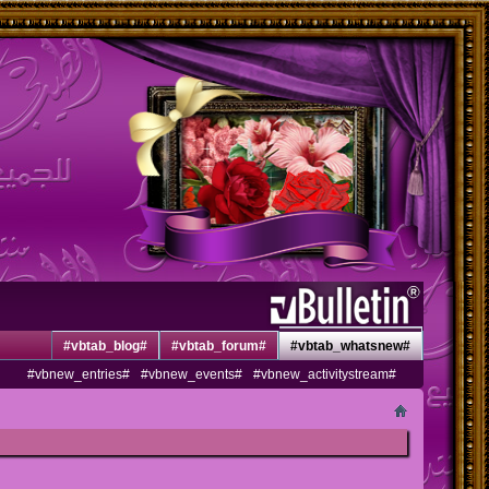
#vbtab_blog#
#vbtab_forum#
#vbtab_whatsnew#
#vbnew_entries#
#vbnew_events#
#vbnew_activitystream#