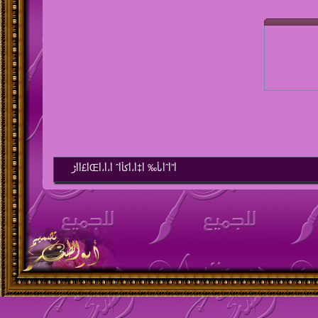
أ”أˆأںأ‰ أ‡أ،أکأ­أˆ أ،أ،أŒأ£أ­أڑ