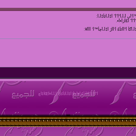
أ‘أں أ،أ،أ“أˆأˆ أ‡أ،أٹأ‡أ،أ­:
أ،أگأ­ أ“أ­أٹأ£ أ‘أ‌أڑ أ‡أ،أچأ™أ‘ أ‌أ­أ¥:
أˆأ¦أ‡أˆأٹأںأ£ أ¤أچأ¦ أ‡أ،أٹأکأ¦أ‘ أ،أ،أ¤أŒأ‡أچ